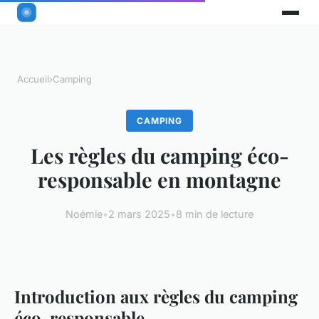
Accueil
›
Camping
CAMPING
Les règles du camping éco-
responsable en montagne
Noémie
•
2 mars 2025
•
8 min de lecture
Introduction aux règles du camping
éco-responsable