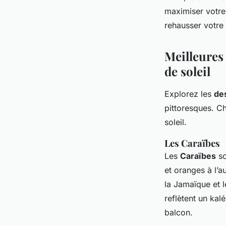
maximiser votre 
rehausser votre 
Meilleures 
de soleil
Explorez les
des
pittoresques. C
soleil.
Les Caraïbes
Les
Caraïbes
so
et oranges à l’
la Jamaïque et 
reflètent un ka
balcon.