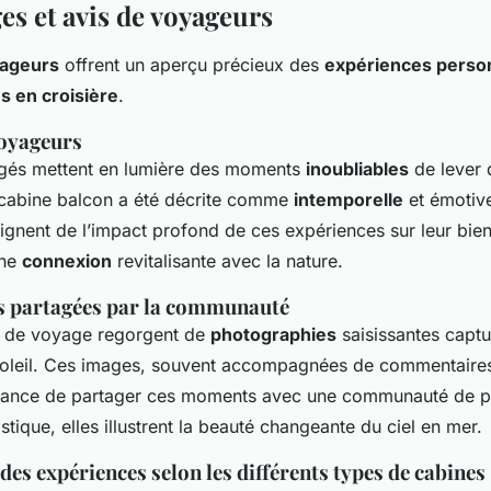
s et avis de voyageurs
yageurs
offrent un aperçu précieux des
expériences perso
s en croisière
.
voyageurs
agés mettent en lumière des moments
inoubliables
de lever d
cabine balcon a été décrite comme
intemporelle
et émotive
gnent de l’impact profond de ces expériences sur leur bien-
une
connexion
revitalisante avec la nature.
s partagées par la communauté
s de voyage regorgent de
photographies
saisissantes captu
oleil. Ces images, souvent accompagnées de commentaires
rtance de partager ces moments avec une communauté de p
istique, elles illustrent la beauté changeante du ciel en mer.
s expériences selon les différents types de cabines