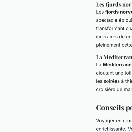
Les fjords no
Les
fjords norv
spectacle éblou
transformant ch
itinéraires de c
pleinement cett
La Méditerra
La
Méditerrané
ajoutant une toi
les soirées à t
croisière de man
Conseils p
Voyager en crois
enrichissante. V