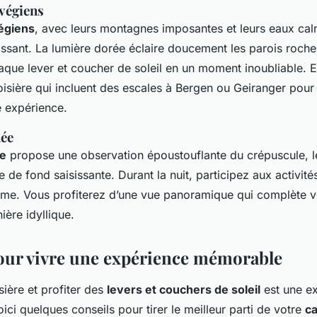
rvégiens
égiens
, avec leurs montagnes imposantes et leurs eaux cal
issant. La lumière dorée éclaire doucement les parois roche
aque lever et coucher de soleil en un moment inoubliable. 
roisière qui incluent des escales à Bergen ou Geiranger pour
e expérience.
née
e
propose une observation époustouflante du crépuscule, les
le de fond saisissante. Durant la nuit, participez aux activ
hème. Vous profiterez d’une vue panoramique qui complète 
ière idyllique.
our vivre une expérience mémorable
ière et profiter des
levers et couchers de soleil
est une e
oici quelques conseils pour tirer le meilleur parti de votre
ca