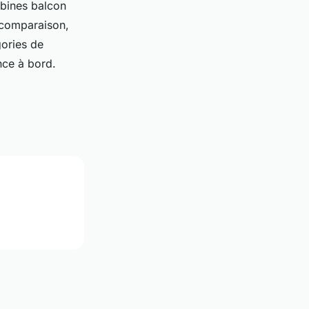
abines balcon
r comparaison,
gories de
nce à bord.