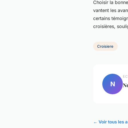
Choisir la bonn
vantent les avan
certains témoig
croisières, soul
Croisiere
EC
N
N
← Voir tous les a