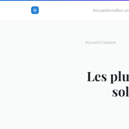
Accueil
Actu
Bon pl
Accueil
›
Croisiere
Les plu
so