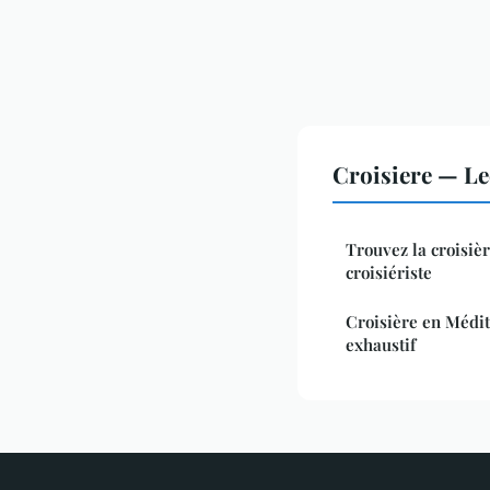
Croisiere — L
Trouvez la croisiè
croisiériste
Croisière en Médit
exhaustif