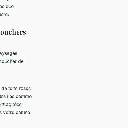
pas que
ière.
 couchers
paysages
 coucher de
e de tons roses
 les îles comme
nt agitées
s votre cabine