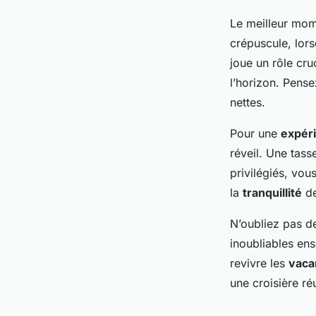
Le meilleur mom
crépuscule, lors
joue un rôle cru
l’horizon. Pens
nettes.
Pour une
expér
réveil. Une tass
privilégiés, vo
la
tranquillité
de
N’oubliez pas d
inoubliables ens
revivre les
vaca
une croisière ré