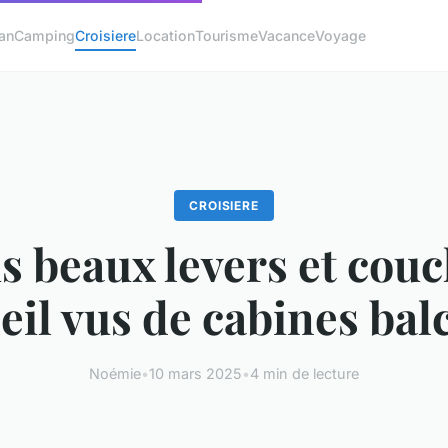
an
Camping
Croisiere
Location
Tourisme
Vacance
Voyage
CROISIERE
s beaux levers et cou
leil vus de cabines bal
Noémie
•
10 mars 2025
•
4 min de lecture