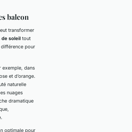
es balcon
peut transformer
 de soleil
tout
a différence pour
ar exemple, dans
rose et d’orange.
té naturelle
les nuages
uche dramatique
que,
e.
ion optimale pour