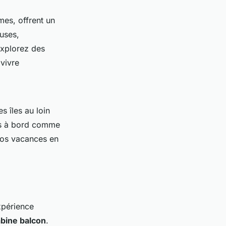
mes, offrent un
uses,
Explorez des
 vivre
 îles au loin
ités à bord comme
vos vacances en
xpérience
bine balcon
.