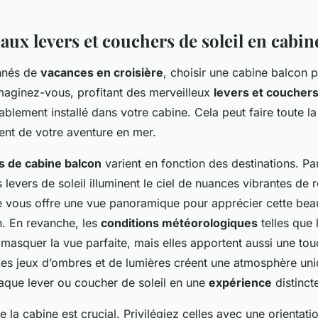
aux levers et couchers de soleil en cabin
onnés de
vacances en croisière
, choisir une cabine balcon 
maginez-vous, profitant des merveilleux
levers et couchers
ablement installé dans votre cabine. Cela peut faire toute l
ent de votre aventure en mer.
s de cabine balcon
varient en fonction des destinations. P
s levers de soleil illuminent le ciel de nuances vibrantes de 
 vous offre une vue panoramique pour apprécier cette beau
n. En revanche, les
conditions météorologiques
telles que 
 masquer la vue parfaite, mais elles apportent aussi une to
Les jeux d’ombres et de lumières créent une atmosphère uni
aque lever ou coucher de soleil en une
expérience
distinct
de la cabine est crucial. Privilégiez celles avec une orientat